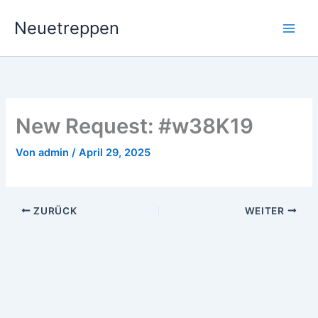
Zum
Neuetreppen
Inhalt
springen
New Request: #w38K19
Von
admin
/
April 29, 2025
ZURÜCK
WEITER