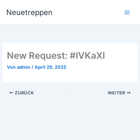
Zum
Neuetreppen
Inhalt
springen
New Request: #IVKaXI
Von
admin
/
April 29, 2025
ZURÜCK
WEITER