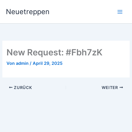
Zum
Neuetreppen
Inhalt
springen
New Request: #Fbh7zK
Von
admin
/
April 29, 2025
ZURÜCK
WEITER