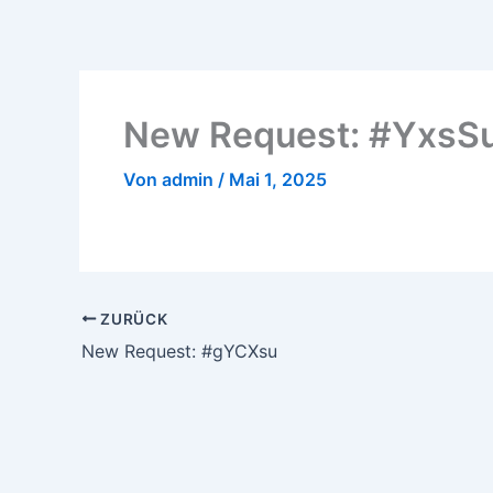
Zum
Inhalt
springen
New Request: #YxsS
Von
admin
/
Mai 1, 2025
ZURÜCK
New Request: #gYCXsu