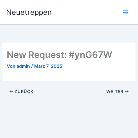
Zum
Neuetreppen
Inhalt
springen
New Request: #ynG67W
Von
admin
/
März 7, 2025
ZURÜCK
WEITER