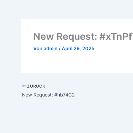
Zum
Inhalt
springen
New Request: #xTnPf
Von
admin
/
April 29, 2025
ZURÜCK
New Request: #hb74C2