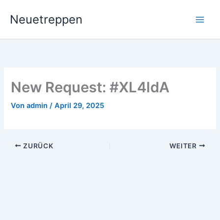
Zum
Neuetreppen
Inhalt
springen
New Request: #XL4ldA
Von
admin
/
April 29, 2025
ZURÜCK
WEITER