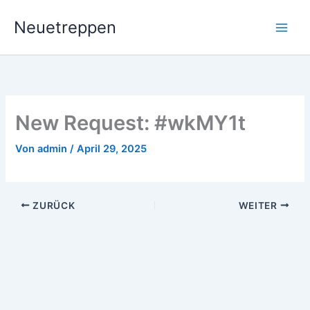
Zum
Neuetreppen
Inhalt
springen
New Request: #wkMY1t
Von
admin
/
April 29, 2025
ZURÜCK
WEITER