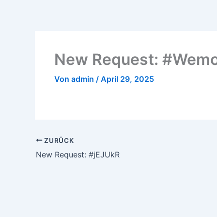
Zum
Inhalt
springen
New Request: #Wem
Von
admin
/
April 29, 2025
ZURÜCK
New Request: #jEJUkR