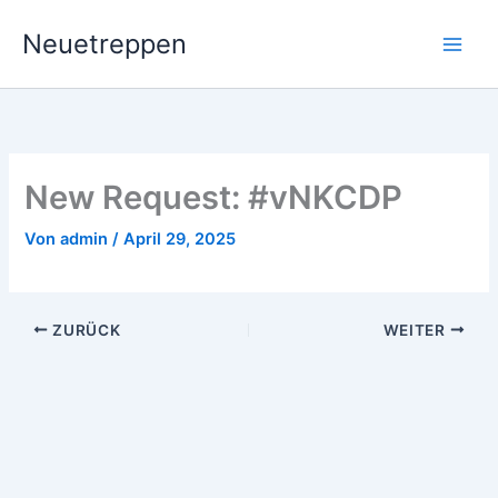
Zum
Neuetreppen
Inhalt
springen
New Request: #vNKCDP
Von
admin
/
April 29, 2025
ZURÜCK
WEITER