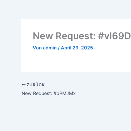
Zum
Inhalt
springen
New Request: #vI69
Von
admin
/
April 29, 2025
ZURÜCK
New Request: #pPMJMx