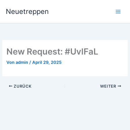
Zum
Neuetreppen
Inhalt
springen
New Request: #UvlFaL
Von
admin
/
April 29, 2025
ZURÜCK
WEITER