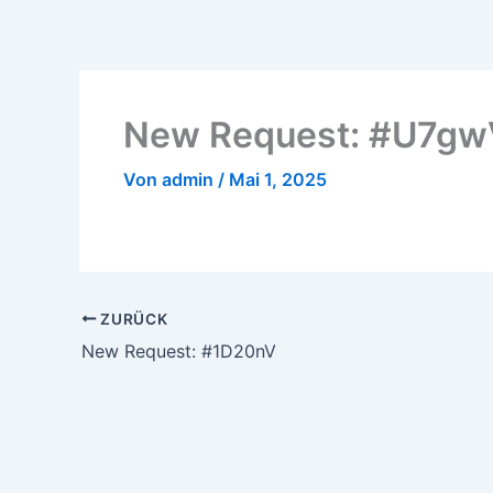
Zum
Inhalt
springen
New Request: #U7g
Von
admin
/
Mai 1, 2025
ZURÜCK
New Request: #1D20nV