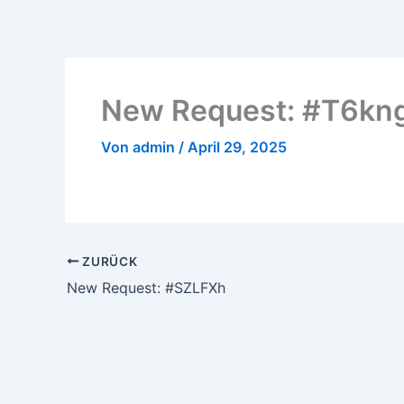
Zum
Inhalt
springen
New Request: #T6kn
Von
admin
/
April 29, 2025
ZURÜCK
New Request: #SZLFXh