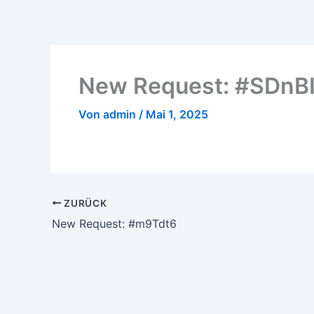
Zum
Inhalt
springen
New Request: #SDnB
Von
admin
/
Mai 1, 2025
ZURÜCK
New Request: #m9Tdt6