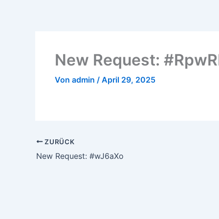
Zum
Inhalt
springen
New Request: #Rpw
Von
admin
/
April 29, 2025
ZURÜCK
New Request: #wJ6aXo