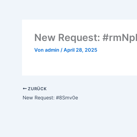
Zum
Inhalt
springen
New Request: #rmNp
Von
admin
/
April 28, 2025
ZURÜCK
New Request: #8Smv0e