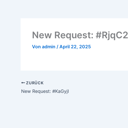
Zum
Inhalt
springen
New Request: #RjqC
Von
admin
/
April 22, 2025
ZURÜCK
New Request: #KaGyjI