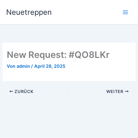
Zum
Neuetreppen
Inhalt
springen
New Request: #QO8LKr
Von
admin
/
April 28, 2025
ZURÜCK
WEITER