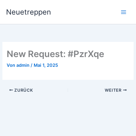
Zum
Neuetreppen
Inhalt
springen
New Request: #PzrXqe
Von
admin
/
Mai 1, 2025
ZURÜCK
WEITER