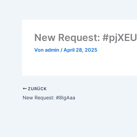
Zum
Inhalt
springen
New Request: #pjXE
Von
admin
/
April 28, 2025
ZURÜCK
New Request: #8lgAaa