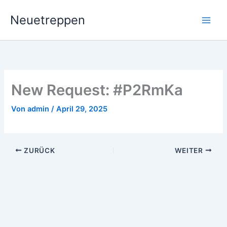
Zum
Neuetreppen
Inhalt
springen
New Request: #P2RmKa
Von
admin
/
April 29, 2025
ZURÜCK
WEITER