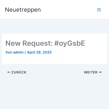
Zum
Neuetreppen
Inhalt
springen
New Request: #oyGsbE
Von
admin
/
April 28, 2025
ZURÜCK
WEITER