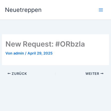
Zum
Neuetreppen
Inhalt
springen
New Request: #ORbzIa
Von
admin
/
April 29, 2025
ZURÜCK
WEITER