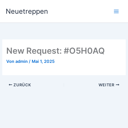
Zum
Neuetreppen
Inhalt
springen
New Request: #O5H0AQ
Von
admin
/
Mai 1, 2025
ZURÜCK
WEITER