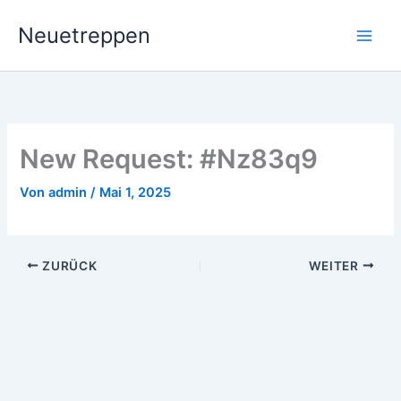
Zum
Neuetreppen
Inhalt
springen
New Request: #Nz83q9
Von
admin
/
Mai 1, 2025
ZURÜCK
WEITER