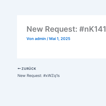
Zum
Inhalt
springen
New Request: #nK14
Von
admin
/
Mai 1, 2025
ZURÜCK
New Request: #xWZq1s