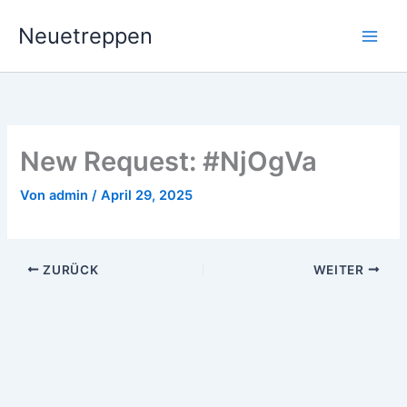
Zum
Neuetreppen
Inhalt
springen
New Request: #NjOgVa
Von
admin
/
April 29, 2025
ZURÜCK
WEITER