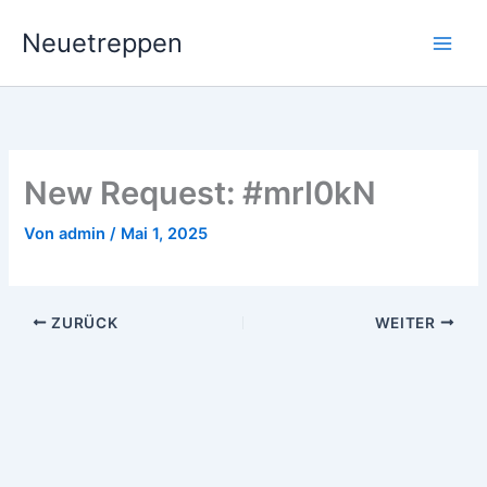
Zum
Neuetreppen
Inhalt
springen
New Request: #mrI0kN
Von
admin
/
Mai 1, 2025
ZURÜCK
WEITER