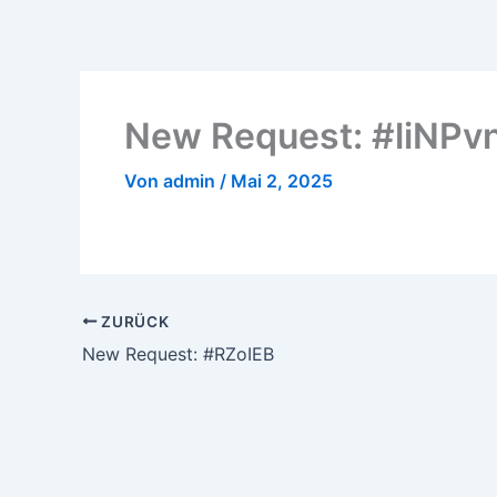
Zum
Inhalt
springen
New Request: #liNPv
Von
admin
/
Mai 2, 2025
ZURÜCK
New Request: #RZoIEB