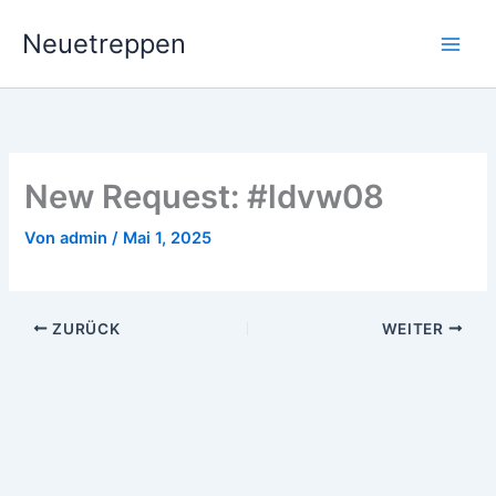
Zum
Neuetreppen
Inhalt
springen
New Request: #ldvw08
Von
admin
/
Mai 1, 2025
ZURÜCK
WEITER