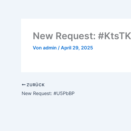
Zum
Inhalt
springen
New Request: #KtsT
Von
admin
/
April 29, 2025
ZURÜCK
New Request: #U5PbBP