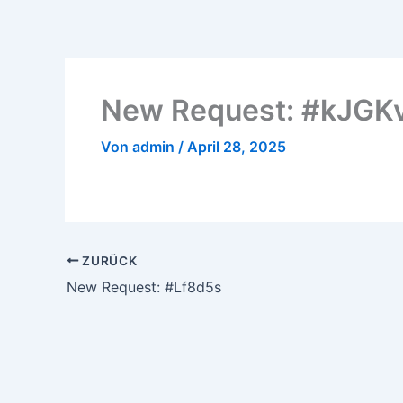
Zum
Inhalt
springen
New Request: #kJGK
Von
admin
/
April 28, 2025
ZURÜCK
New Request: #Lf8d5s