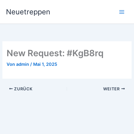
Zum
Neuetreppen
Inhalt
springen
New Request: #KgB8rq
Von
admin
/
Mai 1, 2025
ZURÜCK
WEITER