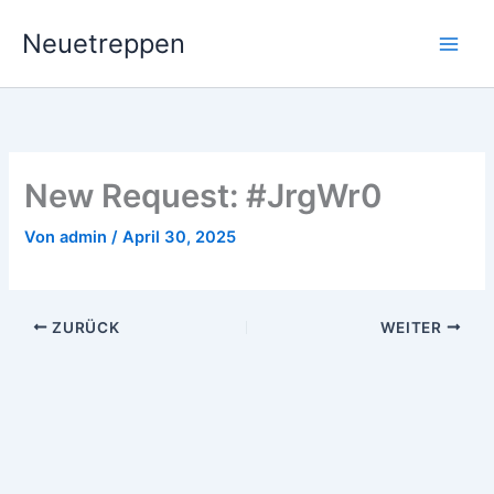
Zum
Neuetreppen
Inhalt
springen
New Request: #JrgWr0
Von
admin
/
April 30, 2025
ZURÜCK
WEITER