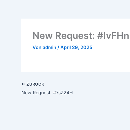
Zum
Inhalt
springen
New Request: #IvFHn
Von
admin
/
April 29, 2025
ZURÜCK
New Request: #7sZ24H