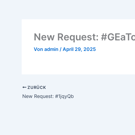
Zum
Inhalt
springen
New Request: #GEaT
Von
admin
/
April 29, 2025
ZURÜCK
New Request: #1jqyQb