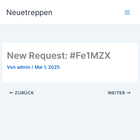
Zum
Neuetreppen
Inhalt
springen
New Request: #Fe1MZX
Von
admin
/
Mai 1, 2025
ZURÜCK
WEITER