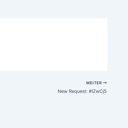
WEITER
New Request: #IZwCj5