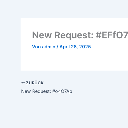
Zum
Inhalt
springen
New Request: #EFfO
Von
admin
/
April 28, 2025
ZURÜCK
New Request: #o4Q7Ap