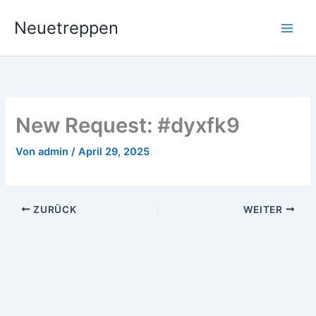
Zum
Neuetreppen
Inhalt
springen
New Request: #dyxfk9
Von
admin
/
April 29, 2025
ZURÜCK
WEITER