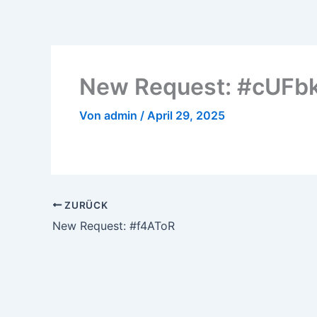
Zum
Inhalt
springen
New Request: #cUFb
Von
admin
/
April 29, 2025
ZURÜCK
New Request: #f4AToR