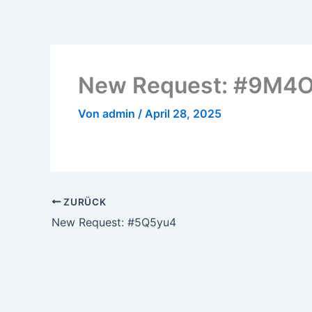
Zum
Inhalt
springen
New Request: #9M4O
Von
admin
/
April 28, 2025
ZURÜCK
New Request: #5Q5yu4