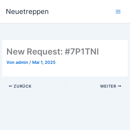
Zum
Neuetreppen
Inhalt
springen
New Request: #7P1TNl
Von
admin
/
Mai 1, 2025
ZURÜCK
WEITER