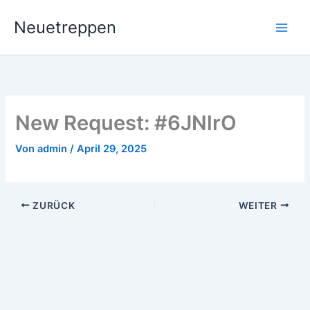
Zum
Neuetreppen
Inhalt
springen
New Request: #6JNlrO
Von
admin
/
April 29, 2025
ZURÜCK
WEITER