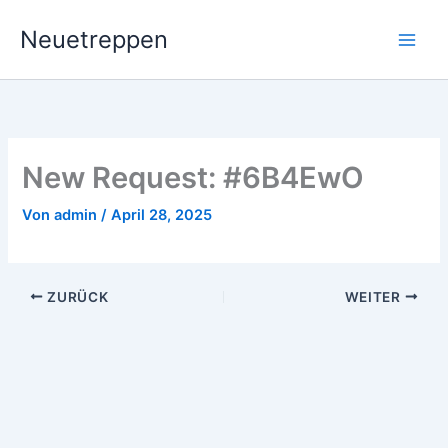
Zum
Neuetreppen
Inhalt
springen
New Request: #6B4EwO
Von
admin
/
April 28, 2025
ZURÜCK
WEITER