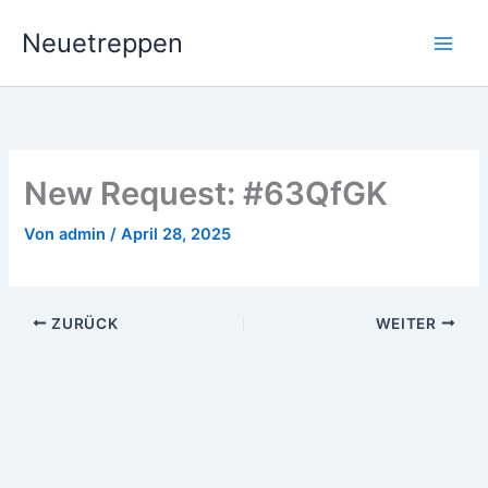
Zum
Neuetreppen
Inhalt
springen
New Request: #63QfGK
Von
admin
/
April 28, 2025
ZURÜCK
WEITER