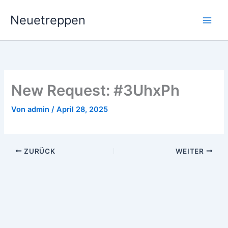
Zum
Neuetreppen
Inhalt
springen
New Request: #3UhxPh
Von
admin
/
April 28, 2025
ZURÜCK
WEITER