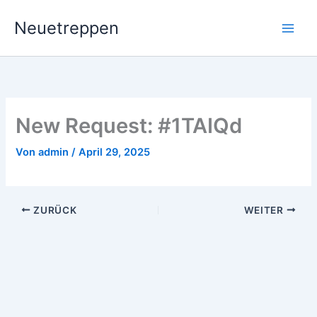
Zum
Neuetreppen
Inhalt
springen
New Request: #1TAIQd
Von
admin
/
April 29, 2025
ZURÜCK
WEITER