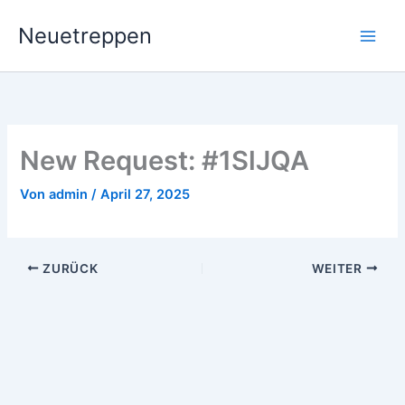
Zum
Neuetreppen
Inhalt
springen
New Request: #1SlJQA
Von
admin
/
April 27, 2025
ZURÜCK
WEITER