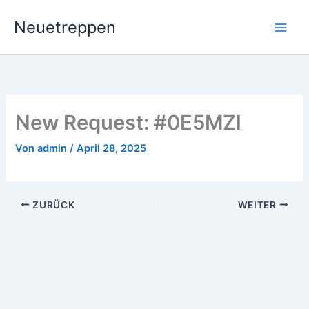
Zum
Neuetreppen
Inhalt
springen
New Request: #0E5MZl
Von
admin
/
April 28, 2025
ZURÜCK
WEITER